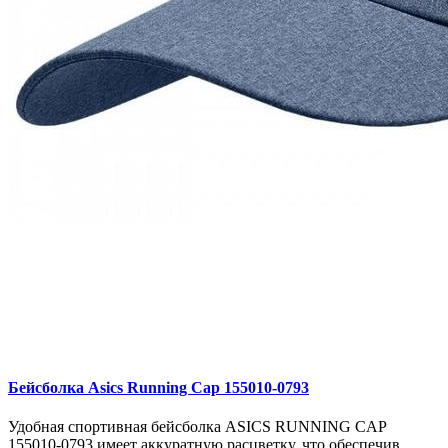
Бейсболка Asics Running Cap 155010-0793
Удобная спортивная бейсболка ASICS RUNNING CAP
155010-0793 имеет аккуратную расцветку, что обеспечив..