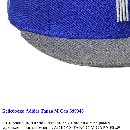
Бейсболка Adidas Tango M Cap S99048
Стильная спортивная бейсболка с плоским козырьком,
мужская взрослая модель ADIDAS TANGO M CAP S99048..