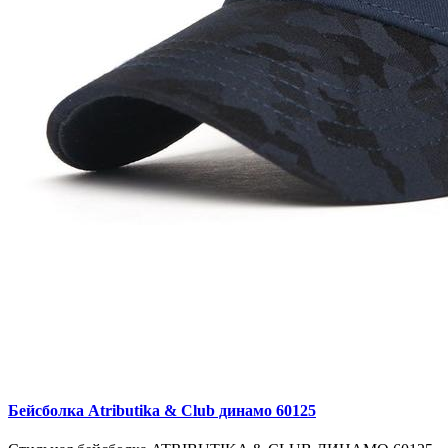
Бейсболка Atributika & Club динамо 60125