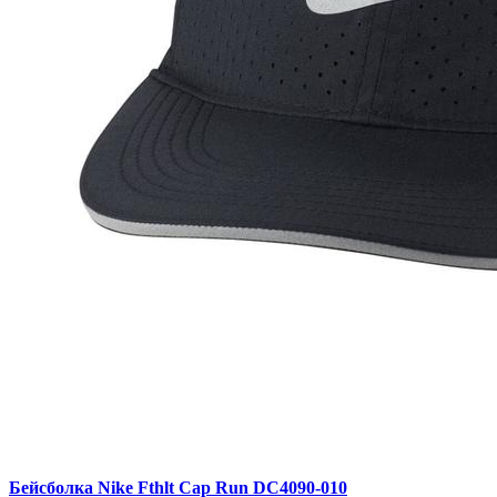
Бейсболка Nike Fthlt Cap Run DC4090-010