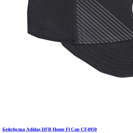
Бейсболка Adidas DFB Home Fl Cap CF4950