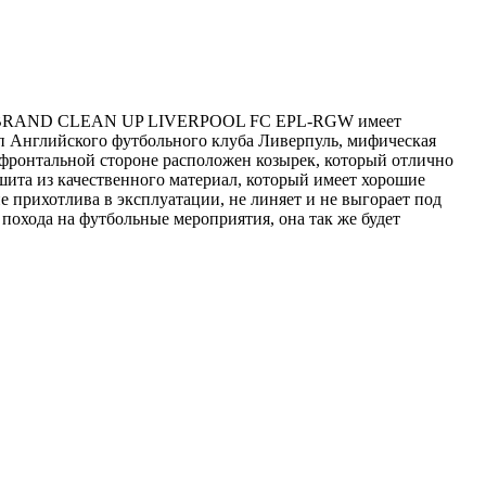
ель 47BRAND CLEAN UP LIVERPOOL FC EPL-RGW имеет
п Английского футбольного клуба Ливерпуль, мифическая
а фронтальной стороне расположен козырек, который отлично
шита из качественного материал, который имеет хорошие
прихотлива в эксплуатации, не линяет и не выгорает под
похода на футбольные мероприятия, она так же будет