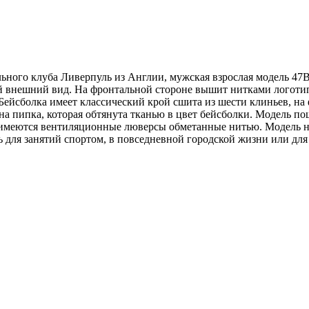
больного клуба Ливерпуль из Англии, мужская взрослая мод
й внешний вид. На фронтальной стороне вышит нитками логоти
 Бейсболка имеет классический крой сшита из шести клиньев, н
а пипка, которая обтянута тканью в цвет бейсболки. Модель по
имеются вентиляционные люверсы обметанные нитью. Модель не 
 для занятий спортом, в повседневной городской жизни или для 